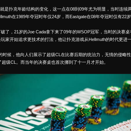
效果就是扑克年龄结构的变化，这一点在08到09年尤为明显，当时连续两年
，Hellmuth在1989年夺冠时年仅24岁，而Eastgate在08年夺冠时仅有22
21岁的Joe Cada拿下来了09年的WSOP冠军，当时的决赛桌有已故
家开始追求更技术的打法，他让扑克游戏从Hellmuth的时代更进
得WSOP冠军的时候，他向人们展示了超级CL在比赛后期的统治力，无情
k，成为了超级CL。而当年的决赛桌也首次挪到了十一月才开始。