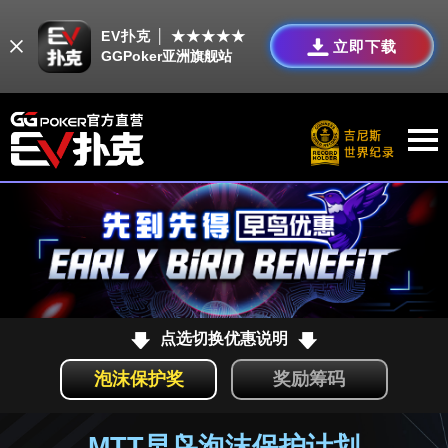
EV扑克 │ ★★★★★
立即下载
GGPoker亚洲旗舰站
点选切换优惠说明
泡沫保护奖
奖励筹码
MTT早鸟泡沫保护计划