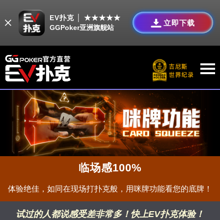
EV扑克 │ ★★★★★
立即下载
GGPoker亚洲旗舰站
临场感100%
体验绝佳，如同在现场打扑克般，用咪牌功能看您的底牌！
试过的人都说感受差非常多！快上EV扑克体验！