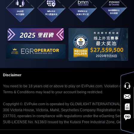
Disclaimer
You need to be 18 years old or above to play on EVPuke.com. Violation of our
Terms & Conditions may lead to your account being restricted.
Copyright ©. EVPuke.com is operated by GLOWLIGHT INTERNATIONAL LTD.
306 Victoria House, Victoria, Mahē, Seychelles Company Registration number
237703, operates in compliance with regulations under the eGaming Service
SUB-LICENSE No. N138/3 issued by the Kutaisi Free Industrial Zone, Georgia.