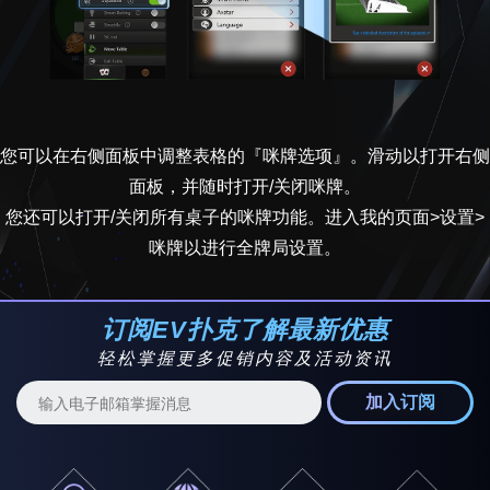
您可以在右侧面板中调整表格的『咪牌选项』。滑动以打开右侧
面板，并随时打开/关闭咪牌。
您还可以打开/关闭所有桌子的咪牌功能。进入我的页面>设置>
咪牌以进行全牌局设置。
订阅EV扑克了解最新优惠
轻松掌握更多促销内容及活动资讯
加入订阅