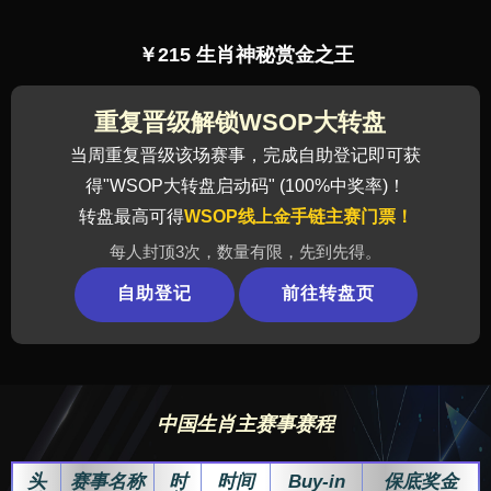
￥215 生肖神秘赏金之王
重复晋级解锁WSOP大转盘
当周重复晋级该场赛事，完成自助登记即可获
得"WSOP大转盘启动码" (100%中奖率)！
转盘最高可得
WSOP线上金手链主赛门票！
每人封顶3次，数量有限，先到先得。
自助登记
前往转盘页
中国生肖主赛事赛程
头
赛事名称
时
时间
Buy-in
保底奖金