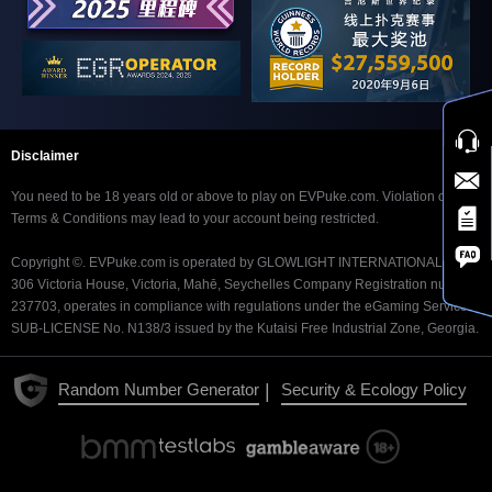
+ 狗
生肖豪客热
火赛 [赏金
22:30
¥888
¥100,000
¥200,000
快速] + 狗
生肖热火赛
Disclaimer
[赏金快速]
22:30
¥110
¥60,000
¥100,000
+ 狗
You need to be 18 years old or above to play on EVPuke.com. Violation of our
Terms & Conditions may lead to your account being restricted.
生肖双倍筹
码急速赛 +
23:05
¥88
¥35,000
¥40,000
Copyright ©. EVPuke.com is operated by GLOWLIGHT INTERNATIONAL LTD.
猪
306 Victoria House, Victoria, Mahē, Seychelles Company Registration number
237703, operates in compliance with regulations under the eGaming Service
生肖赏金急
SUB-LICENSE No. N138/3 issued by the Kutaisi Free Industrial Zone, Georgia.
速收官赛 +
23:30
¥220
¥40,000
¥60,000
猪
|
Random Number Generator
Security & Ecology Policy