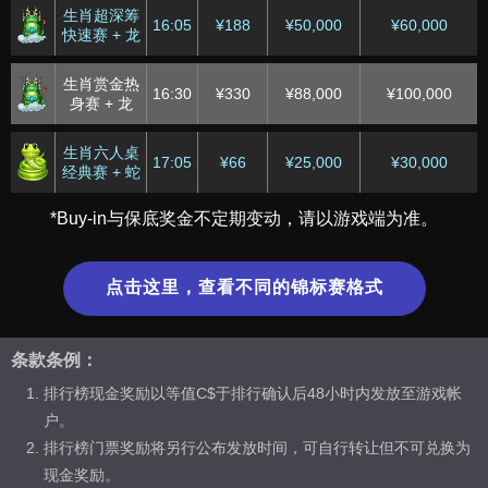
生肖超深筹
16:05
¥188
¥50,000
¥60,000
快速赛 + 龙
生肖赏金热
16:30
¥330
¥88,000
¥100,000
身赛 + 龙
生肖六人桌
17:05
¥66
¥25,000
¥30,000
经典赛 + 蛇
*Buy-in与保底奖金不定期变动，请以游戏端为准。
生肖竞速经
18:05
¥110
¥50,000
¥50,000
典赛 + 马
点击这里，查看不同的锦标赛格式
生肖赏金赛
18:30
¥33
¥20,000
¥25,000
+ 马
生肖豪客主
条款条例：
19:00
¥888
¥250,000
¥600,000
赛 + 羊
排行榜现金奖励以等值C$于排行确认后48小时内发放至游戏帐
户。
生肖深筹六
人桌赏金快
19:30
¥55
¥30,000
¥40,000
排行榜门票奖励将另行公布发放时间，可自行转让但不可兑换为
速赛 + 羊
现金奖励。