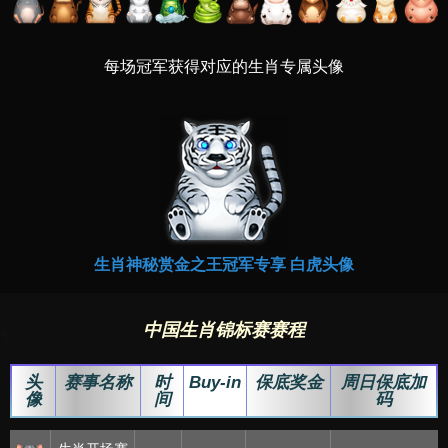
每场冠军获得对应的生肖专属头像
生肖神秘赏金之王冠军专享 白虎头像
中国生肖锦标赛赛程
头
赛事名称
时
Buy-in
保底奖金
周日保底加
像
间
码