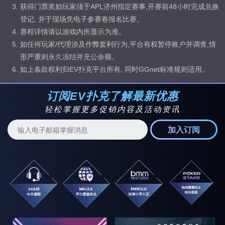
获得门票奖励玩家须于APL济州指定赛事,开赛前48小时完成兑换
生肖皇家豪
20:00
¥2,026
¥300,000
¥600,000
登记, 并于现场凭电子参赛卷报名比赛。
客赛 + 猴
赛程详情请以游戏内所显示为准。
如任何玩家/代理涉及作弊套利行为,平台有权暂停账户并调查,情
生肖之王主
20:00
¥388
¥500,000
¥1,000,000
赛 + 猴
形严重则永久冻结并充公余额。
如上条款权利归EV扑克平台所有, 同时GGnet标准规则适用。
生肖之王赏
20:30
¥220
¥125,000
¥250,000
金赛 + 猴
订阅EV扑克了解最新优惠
生肖深筹快
轻松掌握更多促销内容及活动资讯
21:05
¥88
¥40,000
¥50,000
速赛 + 鸡
加入订阅
生肖赏金赛
21:30
¥550
¥100,000
¥200,000
[大奖] + 鸡
生肖奥马哈
迷赏金赛 +
21:30
¥330
¥25,000
¥50,000
鸡
生肖深夜六
人桌经典赛
22:05
¥220
¥60,000
¥125,000