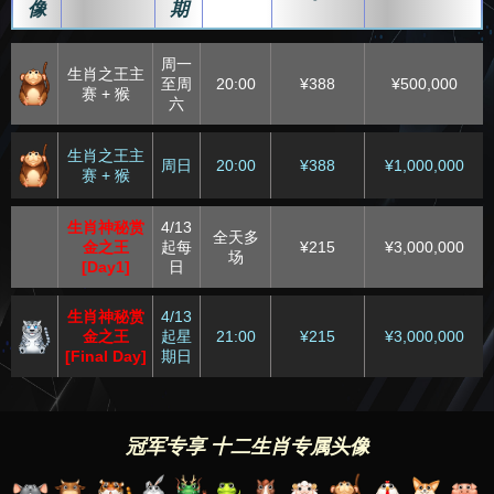
像
期
周一
生肖之王主
至周
20:00
¥388
¥500,000
赛 + 猴
六
生肖之王主
周日
20:00
¥388
¥1,000,000
赛 + 猴
生肖神秘赏
4/13
全天多
金之王
起每
¥215
¥3,000,000
场
[Day1]
日
生肖神秘赏
4/13
金之王
起星
21:00
¥215
¥3,000,000
[Final Day]
期日
冠军专享 十二生肖专属头像