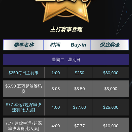
主打赛事赛程
赛事名称
时间
Buy-in
保底奖金
星期二 - 星期日
$250每日主賽事
1:00
$250
$30,000
$5.50 五万起始筹码
3:05
$5.50
$5,000
赛
$77 幸运7超深籌快
4:00
$77.00
$25,000
速賽[七人桌]
7.77 迷你幸运7超深
4:00
$7.77
$10,000
籌快速賽[七人桌]