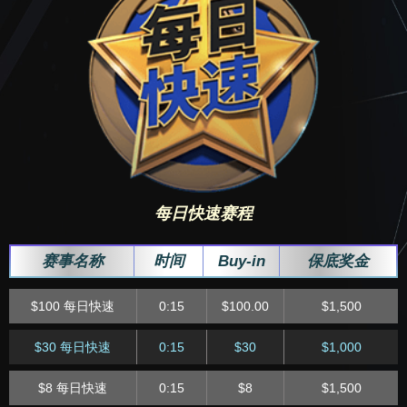
$1 每日急速
4:45
$1.00
$300
$20 周日极速
5:45
$20.00
$20,000
$2 每日急速
5:45
$2.00
$600
$50 周日复活赛[急
7:05
$50.00
$40,000
速]
$80 每日急速
6:45
$80.00
$2,000
$15 迷你周日复活赛
$20 每日急速
6:45
$20.00
$2,500
7:05
$15.00
$12,500
[急速]
$5 每日急速
6:45
$5
$750
$88 午夜疯狂赛[极
8:00
$88.00
$30,000
速]
每日快速赛程
$1 每日急速
6:45
$1
$200
$8.88 迷你午夜疯狂
8:00
$8.88
$6,000
赛事名称
时间
Buy-in
保底奖金
$100 每日急速
7:45
$100.00
$2,000
赛[极速]
$30 每日急速
7:45
$30
$1,500
$44 四万筹码赛
10:05
$44.00
$6,000
$100 每日快速
0:15
$100.00
$1,500
$50 每日急速
8:45
$50.00
$1,500
$4.40 迷你四万筹码
$30 每日快速
0:15
$30
$1,000
10:05
$4.40
$1,500
赛
$10 每日急速
8:45
$10.00
$1,500
$8 每日快速
0:15
$8
$1,500
$8.80 超深筹快速特