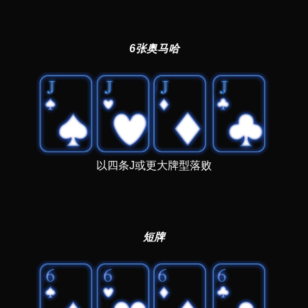
6张奥马哈
以四条J或更大牌型落败
短牌