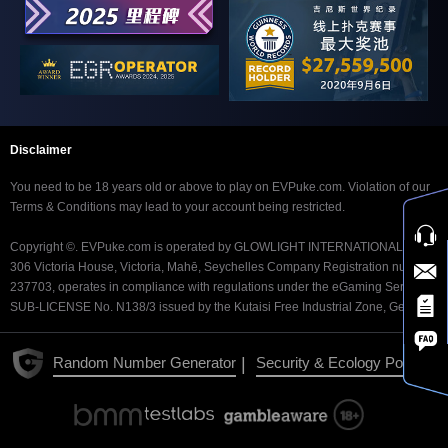
Disclaimer
You need to be 18 years old or above to play on EVPuke.com. Violation of our
Terms & Conditions may lead to your account being restricted.
Copyright ©. EVPuke.com is operated by GLOWLIGHT INTERNATIONAL LTD.
306 Victoria House, Victoria, Mahē, Seychelles Company Registration number
237703, operates in compliance with regulations under the eGaming Service
SUB-LICENSE No. N138/3 issued by the Kutaisi Free Industrial Zone, Georgia.
|
Random Number Generator
Security & Ecology Policy