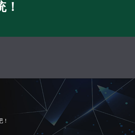
统！
吧！