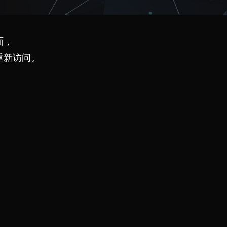
面，
重新访问。