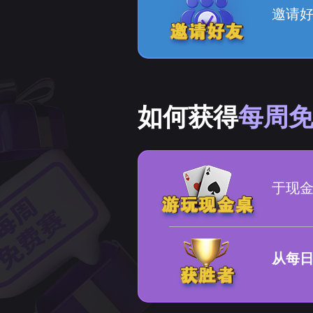
邀请好
如何获得
每周
于现
从每