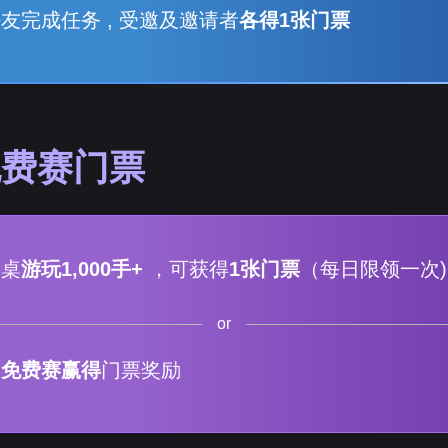
友完成任务 , 受邀及邀请者
各得1张门票
免费赛门票
金桌
游玩1,000手+
，可获得
1张门票
（每日限领一次)
or
日免费赛赢得
门票奖励