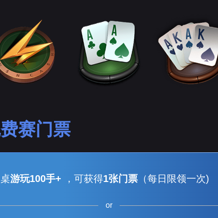
免费赛门票
金桌
游玩100手+
，可获得
1张门票
（每日限领一次)
or