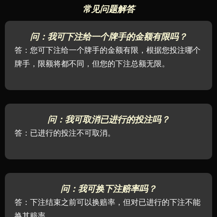
常见问题解答
问：我可下注给一个牌手的金额有限吗？
答：您可下注给一个牌手的金额有限，根据您投注哪个
牌手，限额将都不同，但您的下注总额无限。
问：我可取消已进行的投注吗？
答：已进行的投注不可取消。
问：我可换下注赔率吗？
答：下注结束之前可以换赔率，但对已进行的下注不能
换其赔率。