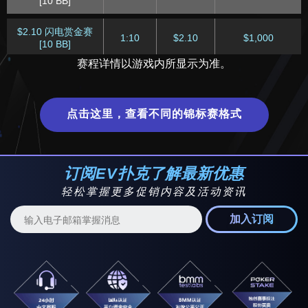
[10 BB]
$2.10 闪电赏金赛
1:10
$2.10
$1,000
[10 BB]
赛程详情以游戏内所显示为准。
$84 赏金猎人深筹快
1:15
$84.00
$15,000
速赛
点击这里，查看不同的锦标赛格式
$8.40 赏金猎人深筹
1:15
$8.40
$12,500
快速赛
$21 赏金猎人深筹赛
1:30
$21.00
$50,000
订阅EV扑克了解最新优惠
轻松掌握更多促销内容及活动资讯
$2.10 迷你周日赏金
1:30
$2.10
$6,000
猎人深筹赛
加入订阅
$105 闪电赏金赛 [10
2:10
$105.00
$3,000
BB]
$31.50 闪电赏金赛
2:10
$10.50
$3,000
[10 BB]