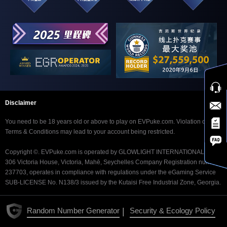
$10.50 赏金猎人深
2:15
$10.50
$12,000
筹快速赛
$3.15 赏金之王
2:35
$3.15
$7,000
$21 闪电赏金赛 [10
3:10
$21.00
$3,000
BB]
$3.15 闪电赏金赛
3:10
$3.15
$1,500
Disclaimer
[10 BB]
You need to be 18 years old or above to play on EVPuke.com. Violation of our
$52.50 赏金猎人深
Terms & Conditions may lead to your account being restricted.
3:15
$52.50
$20,000
筹快速赛
Copyright ©. EVPuke.com is operated by GLOWLIGHT INTERNATIONAL LTD.
$5.25 赏金猎人深筹
306 Victoria House, Victoria, Mahē, Seychelles Company Registration number
3:15
$5.25
$6,000
快速赛
237703, operates in compliance with regulations under the eGaming Service
SUB-LICENSE No. N138/3 issued by the Kutaisi Free Industrial Zone, Georgia.
$10.50 赏金猎人狂
3:30
$10.50
$15,000
欢赛
|
Random Number Generator
Security & Ecology Policy
$1.05 赏金猎人狂欢