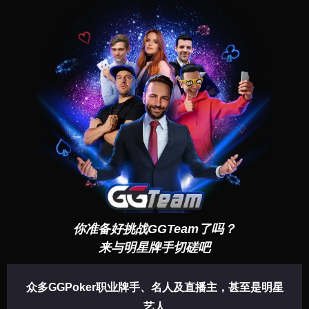
你准备好挑战GGTeam了吗？
来与明星牌手切磋吧
众多GGPoker职业牌手、名人及直播主，甚至是明星
艺人