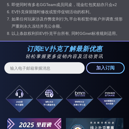
即使同时有多名GGTeam成员同桌，现金红包奖励亦只会x2
EV扑克保留随时修改或暂停促销活动的权利。
如果任何玩家涉及作弊套利行为,平台有权暂停账户并调查,情形
严重则永久冻结并充公余额。
以上条款权利归EV扑克平台所有, 同时GGnet标准规则适用。
订阅EV扑克了解最新优惠
轻松掌握更多促销内容及活动资讯
加入订阅