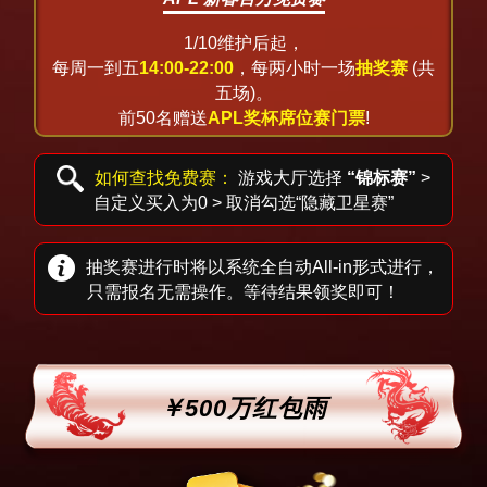
1/10维护后起，
每周一到五
14:00-22:00
，每两小时一场
抽奖赛
(共
五场)。
前50名赠送
APL奖杯席位赛门票
!
如何查找免费赛：
游戏大厅选择
“锦标赛”
>
自定义买入为0 > 取消勾选“隐藏卫星赛”
抽奖赛进行时将以系统全自动All-in形式进行，
只需报名无需操作。等待结果领奖即可！
￥500万红包雨