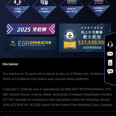
22:30
¥110
¥100,000
1月12日
APL 系列: ¥110 十二生肖狗超深筹赛
7人桌快速
22:40
¥5,500
¥75,000
1月12日
APL 系列: ¥5,500 奥马哈赏金豪客赛
22:40
¥550
¥50,000
1月12日
APL 系列: ¥550 奥马哈赏金赛
23:00
¥25,000
¥1,000,000
1月12日
APL 系列: ¥25,000 周日超级豪客赛
23:00
¥770
¥200,000
1月12日
APL 系列: ¥770 周日赏金赛 [急速]
23:00
¥77
¥100,000
1月12日
APL 系列: ¥77 十二生肖猪赏金收官赛
急速
23:10
¥550
¥25,000
1月12日
APL 系列: ¥550 短牌赏金赛 [快速]
23:30
¥5,500
¥750,000
1月12日
APL 系列: ¥5,500 周日豪客六人桌赛
23:30
¥660
¥500,000
1月12日
APL 系列: ¥660 周日六人桌赛
23:40
¥2,200
¥100,000
1月12日
APL 系列: ¥2,200 奥马哈赏金赛 [快
Disclaimer
速]
23:40
¥220
¥30,000
1月12日
APL 系列: ¥220 奥马哈赏金赛 [快速]
You need to be 18 years old or above to play on EVPuke.com. Violation of our
0:00
¥55,000
¥1,000,000
1月13日
APL 系列: ¥55,000 周日超级豪客赛
Terms & Conditions may lead to your account being restricted.
0:00
¥888
¥200,000
1月13日
APL 系列: ¥888 午夜疯狂赛 [急速]
0:00
¥88
¥75,000
1月13日
APL 系列: ¥88 午夜疯狂赛 [急速]
Copyright ©. EVPuke.com is operated by GLOWLIGHT INTERNATIONAL LTD.
0:30
¥2,200
¥150,000
306 Victoria House, Victoria, Mahē, Seychelles Company Registration number
1月13日
APL 系列: ¥2,200 闪电赏金闭幕豪客
赛
237703, operates in compliance with regulations under the eGaming Service
0:30
¥220
¥100,000
1月13日
APL 系列: ¥220 闪电赏金闭幕赛
SUB-LICENSE No. N138/3 issued by the Kutaisi Free Industrial Zone, Georgia.
0:40
¥11,000
¥200,000
1月13日
APL 系列: ¥11,000 奥马哈超深筹豪客
赛