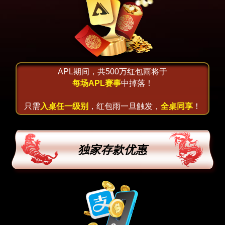
APL期间，共500万红包雨将于
每场APL赛事
中掉落！
只需
入桌任一级别
，红包雨一旦触发，
全桌同享
！
独家存款优惠